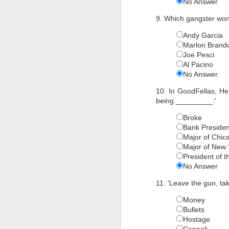
No Answer
9. Which gangster won
Andy Garcia
Marlon Brand
Joe Pesci
Al Pacino
No Answer
10. In GoodFellas, Hen
being _________:'
Broke
Bank Presiden
Major of Chic
Major of New 
DES
President of t
NÚ
No Answer
* 1 t
* 1 
11. 'Leave the gun, t
* 5 p
Money
* 5 t
Bullets
* 150
Hostage
* 450
Cannoli