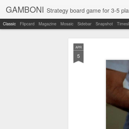
GAMBONI
Strategy board game for 3-5 players whe
Classic
Flipcard
Magazine
Mosaic
Sidebar
Snapshot
Timesl
MAY
APR
17
5