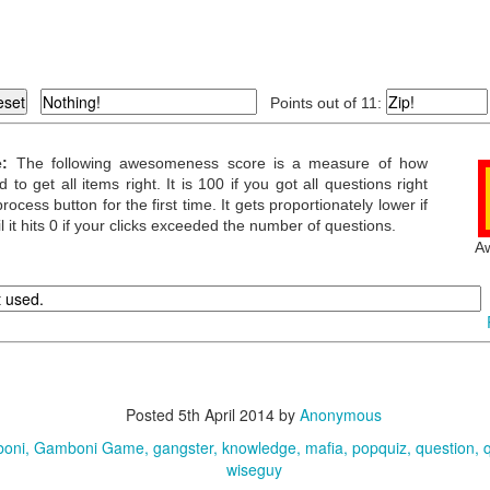
ino (bono). CARDS - 110 en total
artas de Misión
de la compañía de tarjetas,.
tarjetas del FBI, tamaño de póquer, 5 tarjetas únicas
Points out of 11:
 cartas de la Comisión
cartas de arma, el tamaño de póquer, 11 trajes ,.
:
The following awesomeness score is a measure of how
AS - 222 en total
o get all items right. It is 100 if you got all questions right
x marcador de Ronda.
ocess button for the first time. It gets proportionately lower if
x contador Capo
il it hits 0 if your clicks exceeded the number of questions.
 x contador de la empresa.
A
 x chip de Pena de $ 50.000.
0 x Área de contadores marcador.
PARAR
ue el tablero de juego en el medio de la mesa.
gen de actualización con el nuevo mapa con el perseguidor redonda y 
YENDA
 escalera Score
Posted
5th April 2014
by
Anonymous
ail al salir de la cárcel
oni
Gamboni Game
gangster
knowledge
mafia
popquiz
question
tas Arma - C
wiseguy
 CÁRCEL