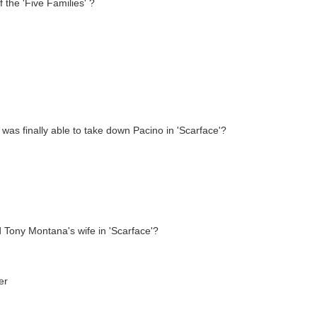
 the 'Five Families' ?
was finally able to take down Pacino in 'Scarface'?
 Tony Montana's wife in 'Scarface'?
er
n
ONI es un juego de estrategia para 3 a 5 jugadores establecidos 
ad de Nueva York de 1980.