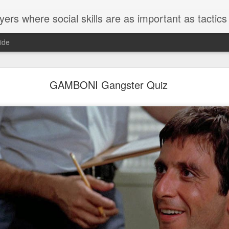
re social skills are as important as tactics and luck. The Go
ide
GAMBONI tabletop
GAMBONI Gangster Quiz