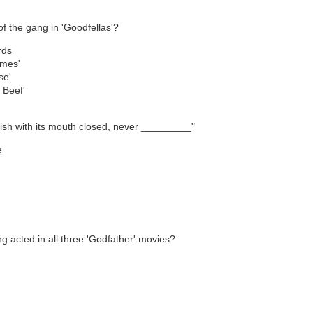
 el control de una de las cinco familias en una búsqueda para conver
l nuevo jefe de jefes. Los jugadores se turnan para recoger el diner
 the gang in 'Goodfellas'?
en por el tablero y ganar puntos al derrotar a los oponentes, conquis
torio, a partir de los negocios y ganar dinero para "La Comisión".
rds
imes'
se'
 Beef'
 fish with its mouth closed, never _________"
e
ng acted in all three 'Godfather' movies?