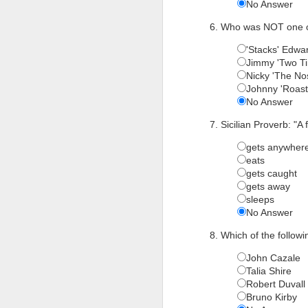
No Answer
Toma
en e
6. Who was NOT one of
muev
terri
'Stacks' Edwa
Jimmy 'Two T
Nicky 'The No
Johnny 'Roast
No Answer
7. Sicilian Proverb: "A
gets anywher
eats
gets caught
gets away
sleeps
No Answer
8. Which of the followi
John Cazale
Talia Shire
Robert Duvall
Bruno Kirby