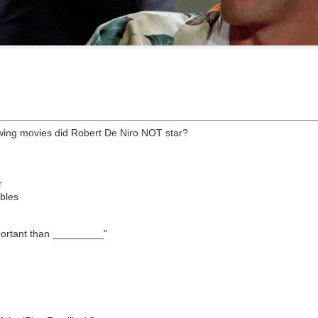
Posted
17th May 2017
by
Anonymous
Labels:
boardgame
Gamboni
kickstarter
mafia
tabletop
0
Add a comment
lowing movies did Robert De Niro NOT star?
GAMBONI Libro de reglas
r
bles
mportant than _________"