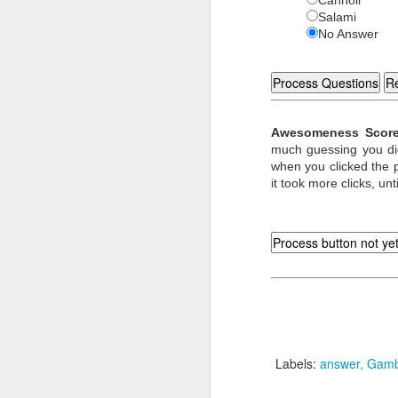
padr
Salami
No Answer
* 6 c
* 12 
* 15 
* 22
* 55 
Awesomeness Score
FICH
much guessing you did t
* 1 
when you clicked the pr
* 5 
it took more clicks, unt
* 12
* 30
* 15
PRE
Coloq
[Ima
LE
Un -
B - B
Labels:
answer
Gamb
tarje
D -