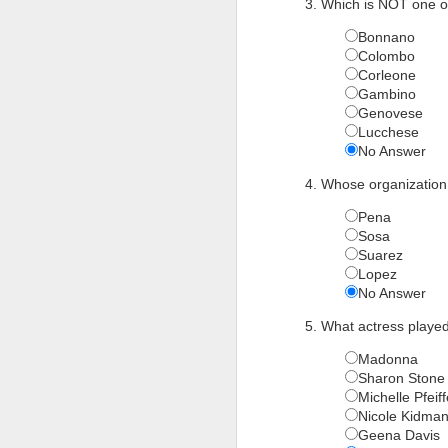
3. Which is NOT one of
Bonnano
Colombo
Corleone
Gambino
Genovese
Lucchese
No Answer
4. Whose organization 
Pena
Sosa
Suarez
Lopez
No Answer
5. What actress played
Madonna
Sharon Stone
Michelle Pfeiff
Nicole Kidma
GAMB
Geena Davis
ciud