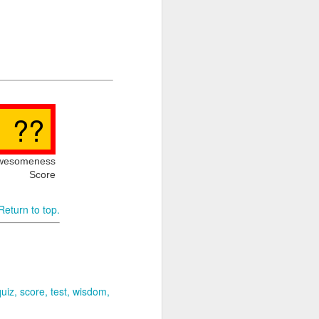
wesomeness
Score
Return to top.
A-M]
quiz
score
test
wisdom