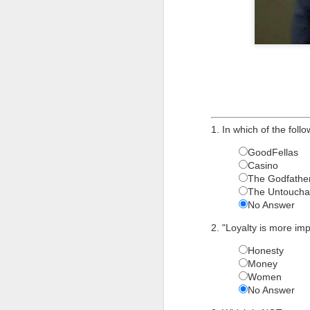
1. In which of the fol
GoodFellas
MAY
Casino
The Godfathe
14
The Untoucha
No Answer
2. "Loyalty is more i
Honesty
Money
Women
No Answer